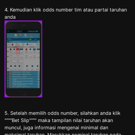
4. Kemudian klik odds number tim atau partai taruhan
anda
5. Setelah memilih odds number, silahkan anda klik
""""Bet Slip"""" maka tampilan nilai taruhan akan
muncul, juga informasi mengenai minimal dan
maksimal taruhan. Masukkan nominal taruhan pada