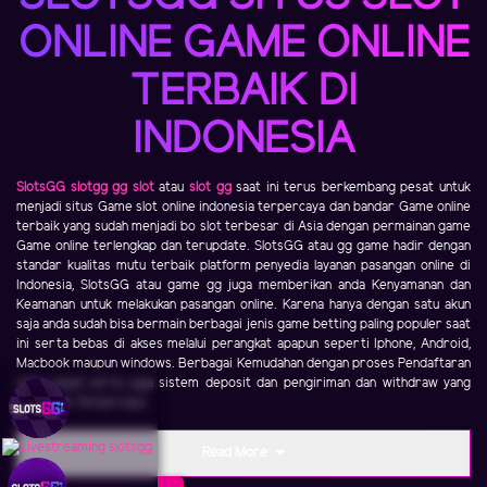
ONLINE GAME ONLINE
TERBAIK DI
INDONESIA
SlotsGG
slotgg
gg slot
atau
slot gg
saat ini terus berkembang pesat untuk
menjadi situs Game slot online indonesia terpercaya dan bandar Game online
terbaik yang sudah menjadi bo slot terbesar di Asia dengan permainan game
Game online terlengkap dan terupdate. SlotsGG atau gg game hadir dengan
standar kualitas mutu terbaik platform penyedia layanan pasangan online di
Indonesia, SlotsGG atau game gg juga memberikan anda Kenyamanan dan
Keamanan untuk melakukan pasangan online. Karena hanya dengan satu akun
saja anda sudah bisa bermain berbagai jenis game betting paling populer saat
ini serta bebas di akses melalui perangkat apapun seperti Iphone, Android,
Macbook maupun windows. Berbagai Kemudahan dengan proses Pendaftaran
yang cepat serta juga sistem deposit dan pengiriman dan withdraw yang
Aman dan Terpercaya.
Read More